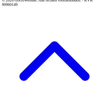
© 2026 GoGoWebsite. Alle rechten voorbehouden. · KVK
90960149