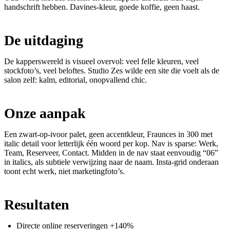
handschrift hebben. Davines-kleur, goede koffie, geen haast.
De uitdaging
De kapperswereld is visueel overvol: veel felle kleuren, veel
stockfoto’s, veel beloftes. Studio Zes wilde een site die voelt als de
salon zelf: kalm, editorial, onopvallend chic.
Onze aanpak
Een zwart-op-ivoor palet, geen accentkleur, Fraunces in 300 met
italic detail voor letterlijk één woord per kop. Nav is sparse: Werk,
Team, Reserveer, Contact. Midden in de nav staat eenvoudig “06”
in italics, als subtiele verwijzing naar de naam. Insta-grid onderaan
toont echt werk, niet marketingfoto’s.
Resultaten
Directe online reserveringen +140%