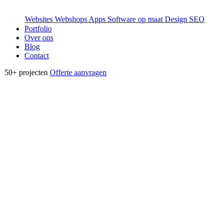
Websites
Webshops
Apps
Software op maat
Design
SEO
Portfolio
Over ons
Blog
Contact
50+
projecten
Offerte aanvragen