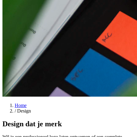
Home
/
Design
Design dat je merk
versterkt
Wil je een professioneel logo laten ontwerpen of een complete